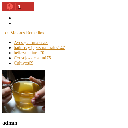
1
Skip
To
Content
Los Mejores Remedios
Aves y animales
23
batidos y jugos naturales
147
belleza natural
70
Consejos de salud
75
Cultivos
69
admin