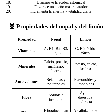
Disminuye la acidez estomacal
Favorece un sueño más reparador
Incrementa la energía y vitalidad diaria
🧬 Propiedades del nopal y del limón
Propiedad
Nopal
Limón
A, B1, B2, B3,
C, B6, ácido
Vitaminas
C, y K
fólico
Calcio, potasio,
Potasio, calcio,
Minerales
magnesio,
fósforo
hierro
Betalaínas y
Flavonoides y
Antioxidantes
polifenoles
limonoides
Ayuda
Soluble e
Fibra
digestiva
insoluble
indirecta
Hipoglucemian
Alcalinizante y