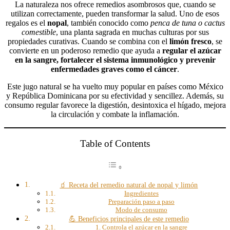
La naturaleza nos ofrece remedios asombrosos que, cuando se
utilizan correctamente, pueden transformar la salud. Uno de esos
regalos es el
nopal
, también conocido como
penca de tuna o cactus
comestible
, una planta sagrada en muchas culturas por sus
propiedades curativas. Cuando se combina con el
limón fresco
, se
convierte en un poderoso remedio que ayuda a
regular el azúcar
en la sangre, fortalecer el sistema inmunológico y prevenir
enfermedades graves como el cáncer
.
Este jugo natural se ha vuelto muy popular en países como México
y República Dominicana por su efectividad y sencillez. Además, su
consumo regular favorece la digestión, desintoxica el hígado, mejora
la circulación y combate la inflamación.
Table of Contents
🧃 Receta del remedio natural de nopal y limón
Ingredientes
Preparación paso a paso
Modo de consumo
💪 Beneficios principales de este remedio
1. Controla el azúcar en la sangre