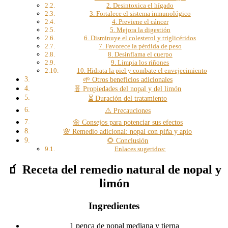
2. Desintoxica el hígado
3. Fortalece el sistema inmunológico
4. Previene el cáncer
5. Mejora la digestión
6. Disminuye el colesterol y triglicéridos
7. Favorece la pérdida de peso
8. Desinflama el cuerpo
9. Limpia los riñones
10. Hidrata la piel y combate el envejecimiento
🌱 Otros beneficios adicionales
🧬 Propiedades del nopal y del limón
⏳ Duración del tratamiento
⚠️ Precauciones
🌼 Consejos para potenciar sus efectos
🌸 Remedio adicional: nopal con piña y apio
🌻 Conclusión
Enlaces sugeridos:
🧃 Receta del remedio natural de nopal y
limón
Ingredientes
1 penca de nopal mediana y tierna